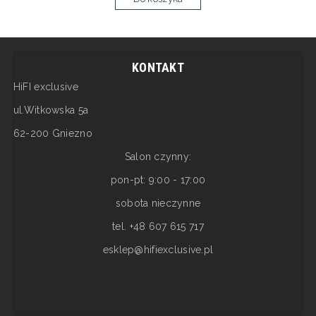
KONTAKT
HiFI exclusive
ul.Witkowska 5a
62-200 Gniezno
Salon czynny:
pon-pt: 9:00 - 17:00
sobota nieczynne
tel. +48 607 615 717
esklep@hifiexclusive.pl