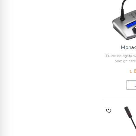
Monac
Pulpit delegata 
oraz gniazdo
1 