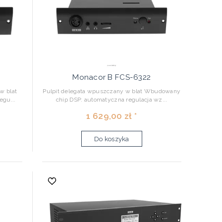
Monacor B FCS-6322
w blat
Pulpit delegata wpuszczany w blat Wbudowany
gu...
chip DSP: automatyczna regulacja wz...
1 629,00 zł *
Do koszyka