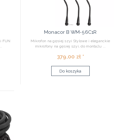
Monacor B WM-56C1R
ii FUN
Mikrofon na gęsiej szyi Stylowe i eleganckie
..
mikrofony na gęsiej szyi, do montażu ...
379,00 zł *
Do koszyka