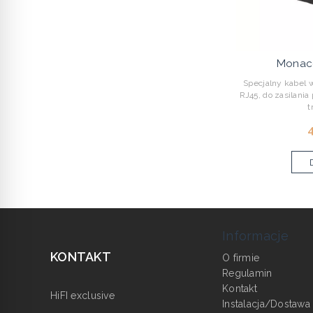
Monac
Specjalny kabel 
RJ45, do zasilani
t
4
Informacje
KONTAKT
O firmie
Regulamin
Kontakt
HiFI exclusive
Instalacja/Dostawa