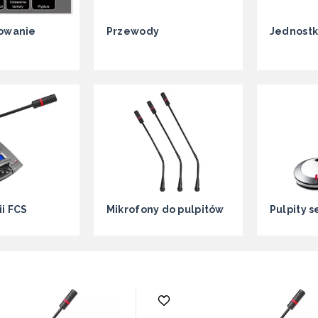
owanie
Przewody
Jednostk
ii FCS
Mikrofony do pulpitów
Pulpity s