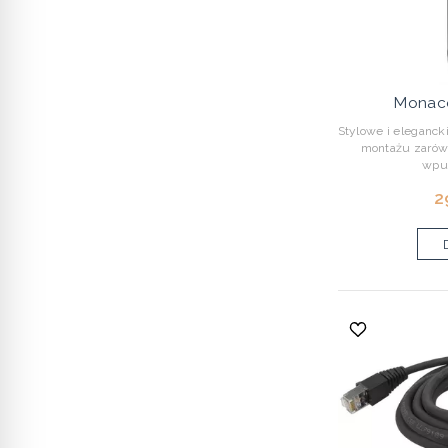
Monac
Stylowe i elegancki
montażu zarówn
wpus
2