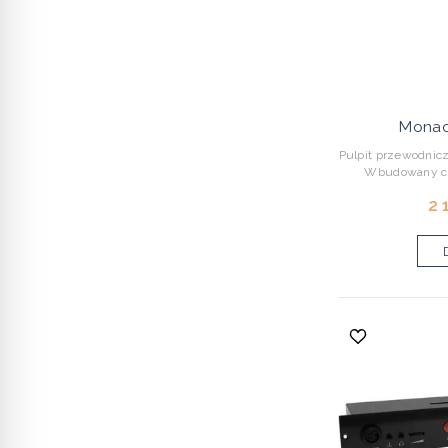
Monac
Pulpit przewodnic
Wbudowany chi
2 