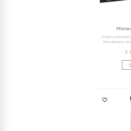
Monac
Pulpit przewodn
Wbudowany chip 
2 