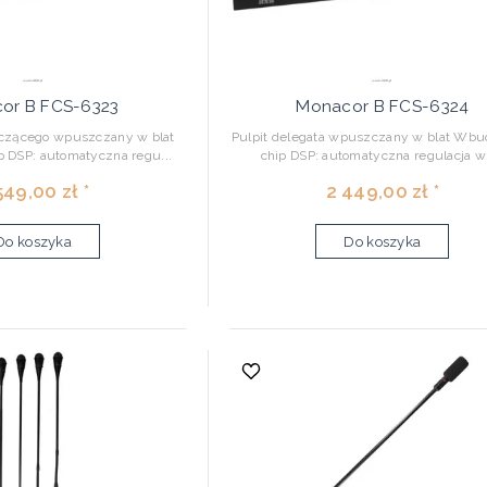
or B FCS-6323
Monacor B FCS-6324
iczącego wpuszczany w blat
Pulpit delegata wpuszczany w blat Wb
DSP: automatyczna regu...
chip DSP: automatyczna regulacja wz
549,00 zł *
2 449,00 zł *
Do koszyka
Do koszyka