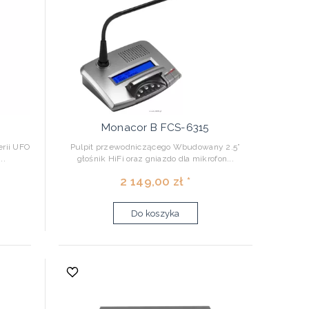
Monacor B FCS-6315
erii UFO
Pulpit przewodniczącego Wbudowany 2.5”
..
głośnik HiFi oraz gniazdo dla mikrofon...
2 149,00 zł *
Do koszyka