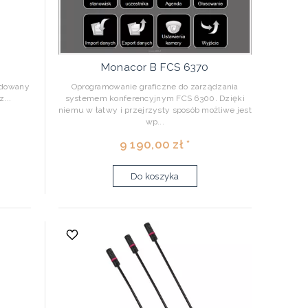
Monacor B FCS 6370
udowany
Oprogramowanie graficzne do zarządzania
...
systemem konferencyjnym FCS 6300. Dzięki
niemu w łatwy i przejrzysty sposób możliwe jest
wp...
9 190,00 zł *
Do koszyka