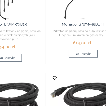
or B WM-70B2R
Monacor B WM-48D1HT
e mikrofony na gęsiej szyi, do
Mikrofon na gęsiej szyi do pulpitów ser
o w wolnostojących, jak i
Elegancki mikrofon na gęsiej szyi .
towych pulp...
614,00 zł *
94,00 zł *
Do koszyka
Do koszyka