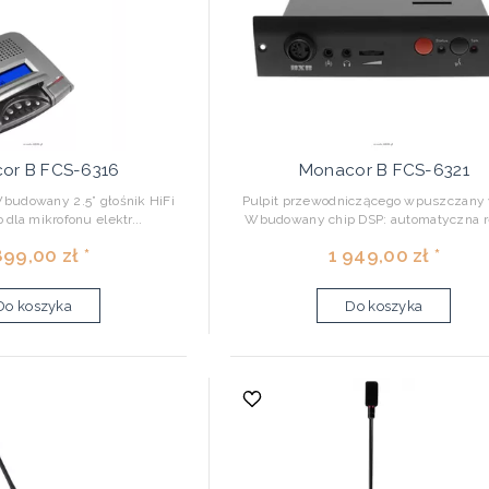
or B FCS-6316
Monacor B FCS-6321
Wbudowany 2.5” głośnik HiFi
Pulpit przewodniczącego wpuszczany 
 dla mikrofonu elektr...
Wbudowany chip DSP: automatyczna re
899,00 zł *
1 949,00 zł *
Do koszyka
Do koszyka