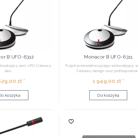
or B UFO-6312
Monacor B UFO-6311
olnostojący serii UFO Ciekawy
Pulpit przewodniczącego wolnostojący s
des...
Ciekawy design oraz profesjonalna.
629,00 zł *
1 949,00 zł *
Do koszyka
Do koszyka