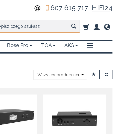
607 615 717
HIFI24
zukaj
Bose Pro
TOA
AKG