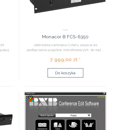
Monacor B FCS-6350
FUN
Jednostka centralna Cztery wejścia do
lacj...
podłączania pulpitów mikrofonowych, do każ...
7 999,00 zł *
Do koszyka