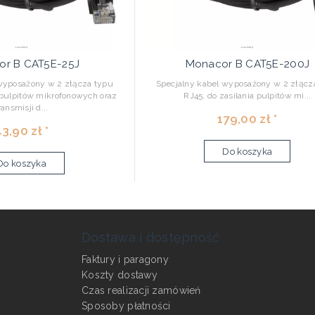
or B CAT5E-25J
Monacor B CAT5E-200J
wyposażony w 2 złącza typu
Specjalny kabel wyposażony w 2 złącz
a pulpitów mikrofonowych oraz
RJ45, do zasilania pulpitów mi...
ransmisji d...
179,00 zł *
3,90 zł *
Do koszyka
Do koszyka
Dostawa i dostępność
Faktury i paragony
Koszty dostawy
Czas realizacji zamówień
Sposoby płatności