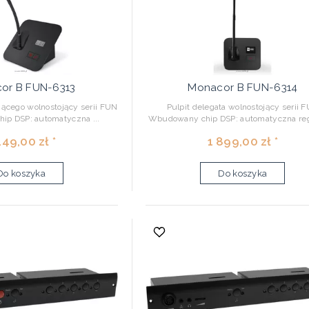
or B FUN-6313
Monacor B FUN-6314
zącego wolnostojący serii FUN
Pulpit delegata wolnostojący serii 
p DSP: automatyczna ...
Wbudowany chip DSP: automatyczna regu
149,00 zł *
1 899,00 zł *
Do koszyka
Do koszyka