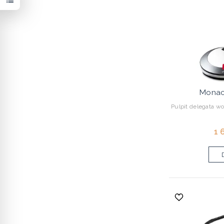
Monac
Pulpit delegata w
1 