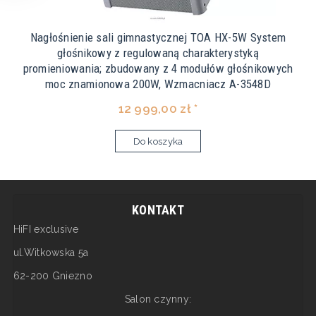
Nagłośnienie sali gimnastycznej TOA HX-5W System
głośnikowy z regulowaną charakterystyką
promieniowania; zbudowany z 4 modułów głośnikowych
moc znamionowa 200W, Wzmacniacz A-3548D
12 999,00 zł *
Do koszyka
KONTAKT
HiFI exclusive
ul.Witkowska 5a
62-200 Gniezno
Salon czynny: