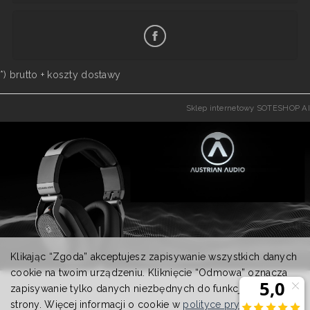
*) brutto +
koszty dostawy
Sklep internetowy SOTESHOP AI
Klikając “Zgoda” akceptujesz zapisywanie wszystkich danych
cookie na twoim urządzeniu. Kliknięcie “Odmowa” oznacza
zapisywanie tylko danych niezbędnych do funkcjonowania
strony. Więcej informacji o cookie w
polityce prywatności
.