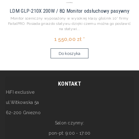
LDM GLP-210X 200W / 8Ω Monitor odsłuchowy pasywny
Monitor sceniczny wyposażony w wysokiej klasy głośnik 10” firmy
FaitalPRO. Posiada gniazdo statywu dzięki czemu można go postawić
na statywi...
1 550,00 zł *
Do koszyka
KONTAKT
HiFI exclusive
ul.Witkowska 5a
62-200 Gniezno
Salon czynny:
pon-pt: 9:00 - 17:00