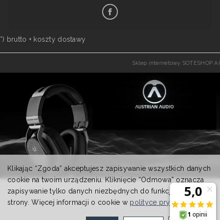
*) brutto +
koszty dostawy
Sklep internetowy SOTESHOP AI
Klikając “Zgoda” akceptujesz zapisywanie wszystkich danych
cookie na twoim urządzeniu. Kliknięcie “Odmowa” oznacza
zapisywanie tylko danych niezbędnych do funkcjonowania
strony. Więcej informacji o cookie w
polityce prywatności
.