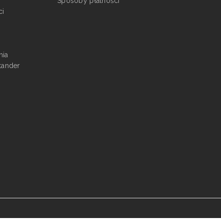
Sposoby płatności
ci
nia
tander