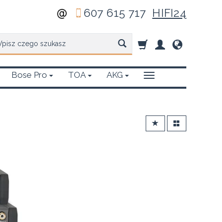
607 615 717
HIFI24
zukaj
Bose Pro
TOA
AKG