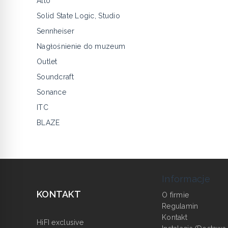
Alto
Solid State Logic, Studio
Sennheiser
Nagłośnienie do muzeum
Outlet
Soundcraft
Sonance
ITC
BLAZE
Informacje
KONTAKT
O firmie
Regulamin
Kontakt
HiFI exclusive