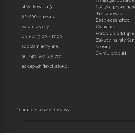
Instalacja/Dostawa
ul.Witkowska 5a
Polityka prywatnoś
Jak kupować
62-200 Gniezno
Bezpieczeństwo
Salon czynny:
Gwarancja
Prawo do odstąpie
pon-pt: 9:00 - 17:00
Zakupy na raty San
sobota nieczynne
Leasing
Zwróć produkt
tel. +48 607 615 717
esklep@hifiexclusive.pl
*) brutto +
koszty dostawy