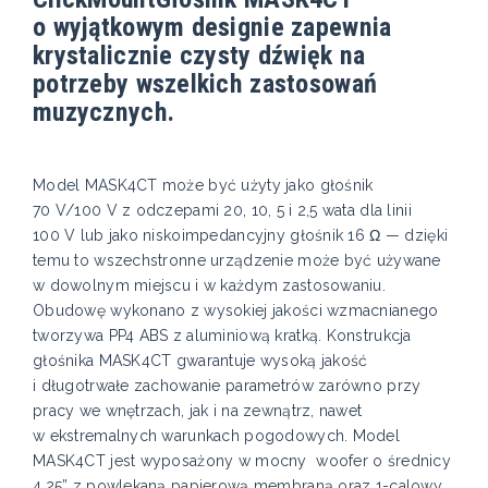
o wyjątkowym designie zapewnia
krystalicznie czysty dźwięk na
potrzeby wszelkich zastosowań
muzycznych.
Model MASK4CT może być użyty jako głośnik
70 V/100 V z odczepami 20, 10, 5 i 2,5 wata dla linii
100 V lub jako niskoimpedancyjny głośnik 16 Ω — dzięki
temu to wszechstronne urządzenie może być używane
w dowolnym miejscu i w każdym zastosowaniu.
Obudowę wykonano z wysokiej jakości wzmacnianego
tworzywa PP4 ABS z aluminiową kratką. Konstrukcja
głośnika MASK4CT gwarantuje wysoką jakość
i długotrwałe zachowanie parametrów zarówno przy
pracy we wnętrzach, jak i na zewnątrz, nawet
w ekstremalnych warunkach pogodowych. Model
MASK4CT jest wyposażony w mocny woofer o średnicy
4,25” z powlekaną papierową membraną oraz 1-calowy