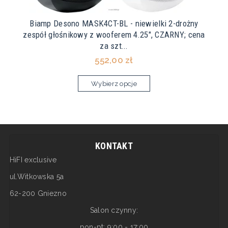
Biamp Desono MASK4CT-BL - niewielki 2-drożny
zespół głośnikowy z wooferem 4.25", CZARNY; cena
za szt...
552,00 zł
Wybierz opcje
KONTAKT
HiFI exclusive
ul.Witkowska 5a
62-200 Gniezno
Salon czynny:
pon-pt: 9:00 - 17:00