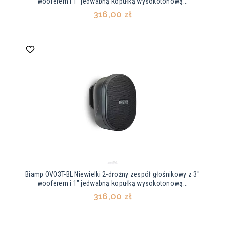
wooferem i 1" jedwabną kopułką wysokotonową...
316,00 zł
Biamp OVO3T-BL Niewielki 2-drożny zespół głośnikowy z 3"
wooferem i 1" jedwabną kopułką wysokotonową...
316,00 zł