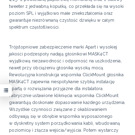
tweeter z jedwabną kopułką, co przekłada się na wysoki
poziom SPL i wyjątkowo małe zniekształcenia oraz
gwarantuje niezrównaną czystość dźwięku w całym
spektrum częstotliwości.
Trójstopniowe zabezpieczenie marki Apart i wysokiej
jakości podzespoły nadają głośnikowi MASK4CT
wyjątkową niezawodność i odporność na uszkodzenia,
nawet przy obciążeniu głośnika wysoką mocą.
Rewolucyjna konstrukcja wspornika ClickMount głośnika
MASK4CT zapewnia niespotykanie szybką instalację
opartą o rozwiązania przyjazne dla instalatora.
Fabrycznie ustawione kliknięcia wspornika ClickMount
gwarantują doskonałe dopasowanie każdego urządzenia.
Wszystkie czynności związane z okablowaniem
odbywają się w obrębie wspornika wyposażonego
w dyskretny system porządkowania kabli, wbudowaną
poziomicę i złącza wejścia/wyjścia. Potem wystarczy