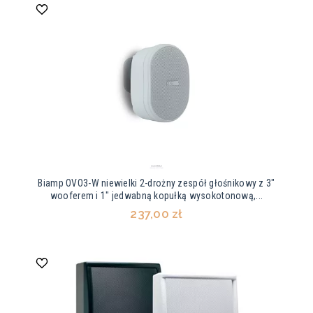
Biamp OVO3-W niewielki 2-drożny zespół głośnikowy z 3"
wooferem i 1" jedwabną kopułką wysokotonową,...
237,00 zł