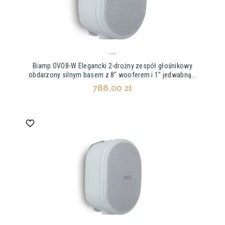
Biamp OVO8-W Elegancki 2-drożny zespół głośnikowy
obdarzony silnym basem z 8" wooferem i 1" jedwabną...
788,00 zł