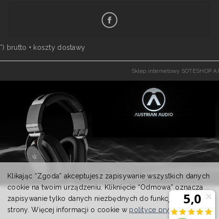
*) brutto +
koszty dostawy
Sklep internetowy SOTESHOP AI
Klikając “Zgoda” akceptujesz zapisywanie wszystkich danych
cookie na twoim urządzeniu. Kliknięcie “Odmowa” oznacza
zapisywanie tylko danych niezbędnych do funkcjonowania
strony. Więcej informacji o cookie w
polityce prywatności
.